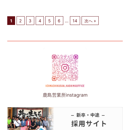
…
1
2
3
4
5
6
14
次へ »
鹿島営業所instagram