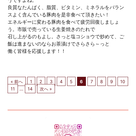
うですよね。
良質なたんぱく、脂質、ビタミン、ミネラルをバラン
スよく含んでいる豚肉を是非食べて頂きたい！
エネルギーに変わる豚肉を食べて疲労回復しましょ
う。市販で売っている生姜焼きのたれで
召し上がるのもよし。さっと塩コショウで炒めて、ご
飯は進まないのならお茶漬けでさらさら～っと
働く皆様を応援します！！
« 前へ
1
2
3
4
5
6
7
8
9
10
…
11
14
次へ »