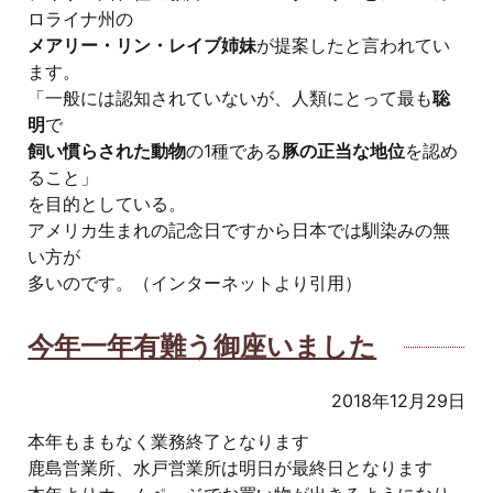
ロライナ州の
メアリー・リン・レイブ姉妹
が提案したと言われてい
ます。
「一般には認知されていないが、人類にとって最も
聡
明
で
飼い慣らされた動物
の1種である
豚の正当な地位
を認め
ること」
を目的としている。
アメリカ生まれの記念日ですから日本では馴染みの無
い方が
多いのです。（インターネットより引用）
今年一年有難う御座いました
2018年12月29日
本年もまもなく業務終了となります
鹿島営業所、水戸営業所は明日が最終日となります