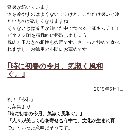
猛暑が続いています。
体を冷やすのはよくないですけど、これだけ暑いと冷
たいものが欲しくなりますね
そんなときは冷房が効いた中で食べる、豚キムチ！！
ビタミンB1を積極的に摂取しましょう
豚肉と玉ねぎの相性も抜群です。さーっと炒めて食べ
れますし、お徳用の小間肉お薦めです！
｢時に初春の令月、気淑く風和
ぐ。｣
2019年5月1日
祝！「令和」
万葉集より
｢時に初春の令月、気淑く風和ぐ。｣
「人々が美しく心を寄せ合う中で、文化が生まれ育
つ」
といった意味だそうです。