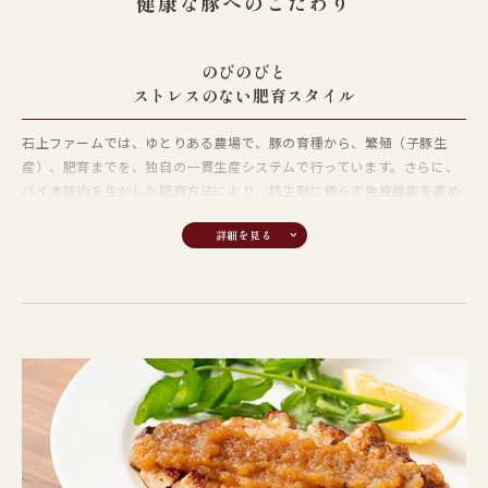
健康な豚へのこだわり
トップブランド豚肉としての
こだわり
のびのびと
ストレスのない肥育スタイル
現在、全国には約四百ものブランド豚肉が存在し、競争は激しさを増し
ています。そのような中、生産者、食肉業者、畜産関係団体等の関係者
石上ファームでは、ゆとりある農場で、豚の育種から、繁殖（子豚生
が連携しながら生産から流通、販売を行う「常陸の輝き推進協議会」を
産）、肥育までを、独自の一貫生産システムで行っています。さらに、
設立しました。生産者だけでなく、関係者が一体となって協力しあう組
バイオ技術を生かした肥育方法により、抗生剤に頼らず免疫機能を高め
織により、高品質なブランド豚肉の生産供給を行い、茨城県から全国
ることで、健康な豚を育てています。
へ、至高のブランド豚肉「常陸の輝き」を自信を持ってお届けします。
「オールイン・オールアウト」
による徹底した衛生管理
肥育期間中はグループ単位で豚を管理・飼育し、移動や出荷も一斉に行
います。その後、一定期間豚舎を空にして洗浄・乾燥・消毒を繰り返
し、感染リスクを確実に遮断。この「オールイン・オールアウト」方式
で農場を設計し、衛生管理を徹底しています｡