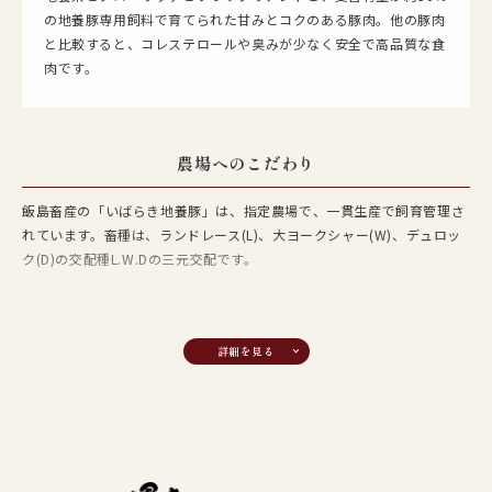
の地養豚専用飼料で育てられた甘みとコクのある豚肉。他の豚肉
と比較すると、コレステロールや臭みが少なく安全で高品質な食
肉です。
農場へのこだわり
飯島畜産の「いばらき地養豚」は、指定農場で、一貫生産で飼育管理さ
れています。畜種は、ランドレース(L)、大ヨークシャー(W)、デュロッ
ク(D)の交配種L.W.Dの三元交配です。
飼料のこだわり
母豚（子供を産む豚）・子豚までは、グローリッチを与え、肉豚には地
養素を与えています。また、出荷2ヶ月前からは、さらなる美味しさを
求め、「いばらき地養豚」専用として麦の含有量が30%のこだわりの飼
料も与えています。