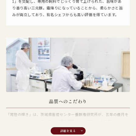
1」を交配し、専用の飼料でじっくり育て上げられた、旨味があ
り香り高い三元豚。霜降りになっていることから、柔らかさと旨
みが両立しており、有名シェフからも高い評価を得ています。
品質へのこだわり
「常陸の輝き」は、茨城県畜産センター養豚権研究所が、五年の歳月を
かけてつくり上げたヂュロック種系統豚「ローズD-1」を父豚として、
三品種を交配することで生まれる三元豚です。生まれた子豚は、約1ヶ
月間母豚の乳を飲みながら大切に育てられ、その後は発育に合わせた飼