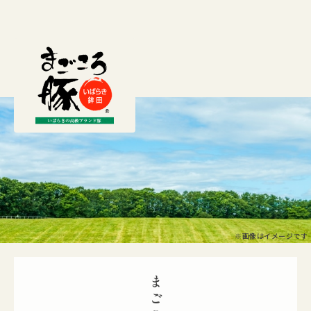
料を食べ、体重が60キロを超えた頃から専用飼料を与えられます。そし
て120キロ程度の体重まで育った後、出荷されます。
毎日、一頭一頭を丁寧に観察し体調管理を行いながら育て、健康で元気
な豚が育つ環境をつくっています。生産者の知識や経験、豚への愛情が
「常陸の輝き」の高い品質を保つ重要な鍵となっています。
※画像はイメージです
おいしさへのこだわり
「常陸の輝き」は、「食べた方々を笑顔にできる美味しい豚肉をつくり