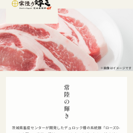
品質へのこだわり
豚の健康管理に有効な地養素（サプリメント）、地養豚専用飼料を与
え、抗生剤などは使用していません。自然に元気で健康な豚に育てるこ
とにより、安全・安心、新鮮な豚肉が提供できます。
地養素とは？
木酢精製液、ゼオライト、海藻、ヨモギを原料とした混合飼料で
※画像はイメージです
す。
木酢精製液
消臭効果により豚特有の臭みを取り、体質をアル
常陸の輝き
カリ化に促し活力ある豚にする。
ゼオライト
木酢精製液を吸収させるためのベースとなり、整
腸作用がある。
海藻
豊富なアミノ酸やミネラルにより肉の旨みを引き
出す。
ヨモギ
肉の光沢、色、弾力性を引き出す。
茨城県畜産センターが開発したデュロック種の系統豚「ローズD-