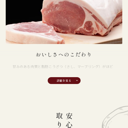
この大ヨークシャー種を母豚系の基本品種とし、ランドレース、父系デ
ュロックの3品種を全て肉質重視を目的に原種豚牧場で育種事業を展開
しています。
自家製飼料 “ライフパワー”
飼料は特に厳選し、甘くておいしい肉質にするためにこだわった配合設
計にしています。また、肉豚に与える飼料は加熱処理を施し、消化促進
おいしさへのこだわり
と安全性を追求。さらに、ミネラル酵素入りの「ライフパワー」を添加
し、薬を使わず豚を健康に育てます。
甘みのある肉質と脂肪こうざつ（さし、マーブリング）がほど
よく入った、やわらかい食感が特長です。
保水性に優れ肉の旨味成分が失われにくいため、ジューシーな
おいしさが長続きします。脂肪は、白くしなやかで、もちもち
した弾力性としまりがあります。