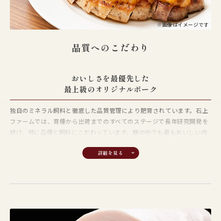
ノンストレスの「バイテク肥育」
生後70日を過ぎた肉豚は、ヒノキや杉のオガクズを敷きつめたゆとりあ
※画像はイメージです
る豚舎で、密飼いをせず肥育します。この方法により豚舎内は匂いもな
品質へのこだわり
くいつも清潔。豚はのびのびと走り回れるため、ストレスも少なく、健
康に育ちます。
おいしさを最優先した
生産履歴の徹底管理
最上級のオリジナルポーク
（トレーサビリティ）
独自のミネラル飼料と徹底した品質管理により肥育されています。石上
出荷される豚は、各豚舎にある管理カードにより生産履歴を記録・管理
ファームでは、育種から出荷までのすべてのステージで長年研究開発を
を徹底しています。誕生・導入農場・ワクチン接種履歴等を記録し、安
続け、特に品種と飼料にこだわっています。豚の中でも最もおいしい肉
全・安心の豚肉として出荷。繁殖豚は１頭ごとに交配・分娩履歴等のデ
質を持つと言われる「ヨークシャー種」を原種豚に、厳選した質の高い
ータを管理しています。
飼料に飼料米を15%以上の割合で配合し、ミネラル入り酵素飼料を加
え、ストレスを与えない肥育スタイルによって育てられています。
ヨークシャー種へのこだわり
豚種の中でも食べておいしいのは、ヨークシャー種。石上ファームでは