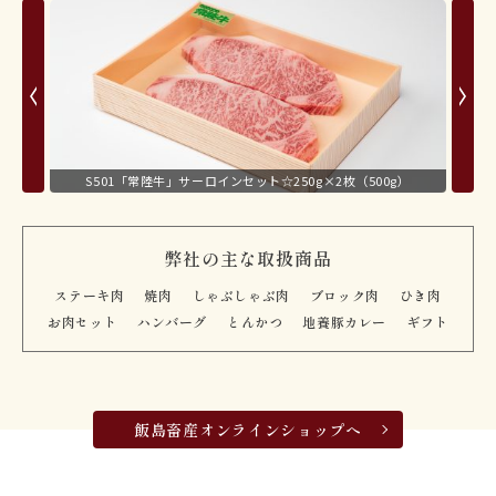
S501「常陸牛」サーロインセット☆250g×2枚（500g）
弊社の主な取扱商品
ステーキ肉
焼肉
しゃぶしゃぶ肉
ブロック肉
ひき肉
お肉セット
ハンバーグ
とんかつ
地養豚カレー
ギフト
飯島畜産オンラインショップへ