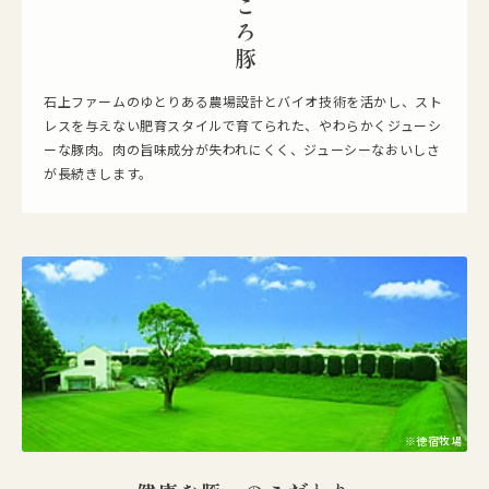
まごころ豚
たい」という想いから、県内の生産者や関係者が力を合わせ、多くの時
間を費やすことで誕生した、新しいブランド豚肉です。茨城県の温暖な
気候と肥沃な大地の恵みを受けた、おいしい豚肉に育てられています。
茨城が誇る系統豚「ローズD-1」は、赤肉中の脂肪割合が一般的な国産
石上ファームのゆとりある農場設計とバイオ技術を活かし、スト
豚肉よりも高い能力を持ち、肉質の良い豚肉です。試作試験を重ね、独
レスを与えない肥育スタイルで育てられた、やわらかくジューシ
自の設計で配合されたブランド専用飼料を与え、じっくり育てること
ーな豚肉。肉の旨味成分が失われにくく、ジューシーなおいしさ
で、肉の柔らかさや旨味、香りがさらに向上し、高品質な豚肉となりま
が長続きします。
す。
※徳宿牧場