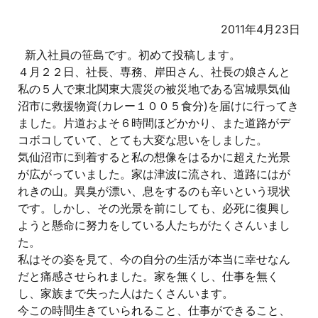
2011年4月23日
新入社員の笹島です。初めて投稿します。
４月２２日、社長、専務、岸田さん、社長の娘さんと
私の５人で東北関東大震災の被災地である宮城県気仙
沼市に救援物資(カレー１００５食分)を届けに行ってき
ました。片道およそ６時間ほどかかり、また道路がデ
コボコしていて、とても大変な思いをしました。
気仙沼市に到着すると私の想像をはるかに超えた光景
が広がっていました。家は津波に流され、道路にはが
れきの山。異臭が漂い、息をするのも辛いという現状
です。しかし、その光景を前にしても、必死に復興し
ようと懸命に努力をしている人たちがたくさんいまし
た。
私はその姿を見て、今の自分の生活が本当に幸せなん
だと痛感させられました。家を無くし、仕事を無く
し、家族まで失った人はたくさんいます。
今この時間生きていられること、仕事ができること、