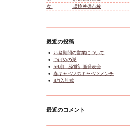
次
次の投稿:
環境整備点検
最近の投稿
お盆期間の営業について
つばめの巣
56期 経営計画発表会
春キャベツのキャベツメンチ
4/1入社式
最近のコメント