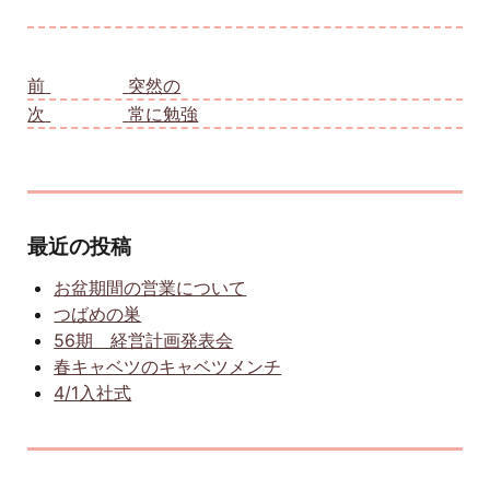
投稿ナビゲーション
前
前の投稿:
突然の
次
次の投稿:
常に勉強
最近の投稿
お盆期間の営業について
つばめの巣
56期 経営計画発表会
春キャベツのキャベツメンチ
4/1入社式