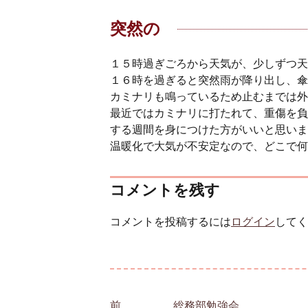
突然の
１５時過ぎごろから天気が、少しずつ天
１６時を過ぎると突然雨が降り出し、傘
カミナリも鳴っているため止むまでは外
最近ではカミナリに打たれて、重傷を負
する週間を身につけた方がいいと思いま
温暖化で大気が不安定なので、どこで何
コメントを残す
コメントを投稿するには
ログイン
してく
投稿ナビゲーション
前
前の投稿:
総務部勉強会