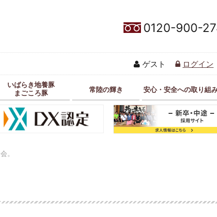
0120-900-27
ゲスト
ログイン
いばらき地養豚
常陸の輝き
安心・安全への取り組
まごころ豚
明会。