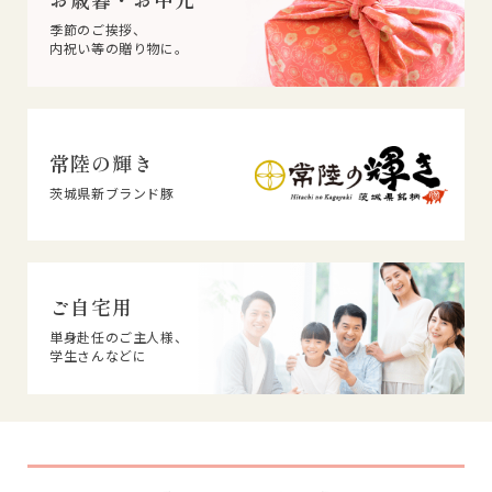
季節のご挨拶、
内祝い等の贈り物に。
常陸の輝き
茨城県新ブランド豚
ご自宅用
単身赴任のご主人様、
学生さんなどに