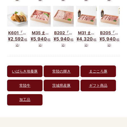
ーグ5個セ
セット
ト（茨城県
つお肉セッ
ット
鉾田市産）
ト（茨城県
産豚）
K601「い
M35 まご
B202「常
M31 まご
B205「常
ばらき地養
ころ豚バラ
陸の輝き
ころ豚お肉
陸の輝き
¥2,592
¥5,940
¥5,940
¥4,320
¥5,940
(税
(税
(税
(税
(税
豚」メンチ
エティーセ
豚」しゃぶ
とたれのセ
豚」お肉と
込)
込)
込)
込)
込)
＆コロッケ
ット
しゃぶセッ
ット（茨城
たれのセッ
(各５個ず
ト☆(２種
県鉾田市
ト☆
つ)セット
×400g)
産）
☆
いばらき地養豚
常陸の輝き
まごころ豚
常陸牛
茨城県産豚
ギフト商品
加工品