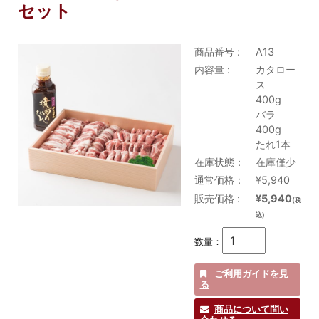
セット
商品番号 :
A13
内容量 :
カタロー
ス
400g
バラ
400g
たれ1本
在庫状態：
在庫僅少
通常価格：
¥5,940
販売価格 :
¥5,940
(税
込)
数量：
ご利用ガイドを見
る
商品について問い