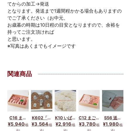
てからの加工→発送
となります。発送まで1週間程かかる場合もありますの
でご了承ください（お中元、
お歳暮の時期は10日程の目安となりますので、余裕を
持ってご注文頂ければ
と思います。
※写真はあくまでもイメージです
関連商品
C16 まご
K602「常
K10 いばら
C12 まごこ
S56 送料
ころ豚お肉
陸の輝き
き地養豚メ
ろ豚しゃぶ
無料！単身
¥5,940
¥3,564
¥2,916
¥3,780
¥1,980
(税
(税
(税
(税
(税
のセット
豚」ハンバ
ンチ10個
しゃぶセッ
用100gず
込)
込)
込)
込)
込)