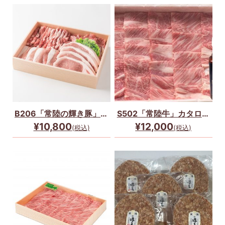
B206「常陸の輝き豚」バ
S502「常陸牛」カタロー
ラエティーセット☆
ス焼肉(600g＋たれ)セッ
¥10,800
¥12,000
(税込)
(税込)
ト☆