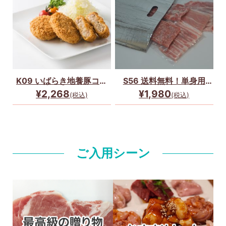
K09 いばらき地養豚コロ
S56 送料無料！単身用
ッケ10個セット
100gずつお肉セット（茨
¥2,268
¥1,980
(税込)
(税込)
城県産豚）
ご入用シーン