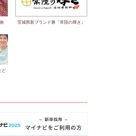
物
茨城県新ブランド豚『常陸の輝き』
など