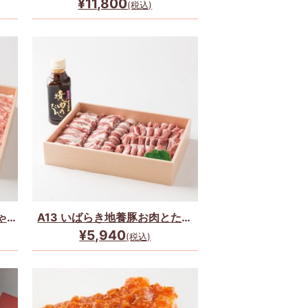
¥11,800
(税込)
ゃぶ
A13 いばらき地養豚お肉とたれ
のセット
¥5,940
(税込)