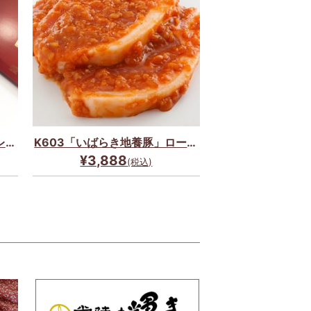
レー
K603「いばらき地養豚」ロース
味噌付け6枚セット☆
¥3,888
(税込)