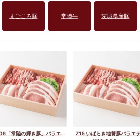
まごころ豚
常陸牛
茨城県産豚
206「常陸の輝き豚」バラエテ
Z15 いばらき地養豚バラエ
ィーセット☆
ーセット