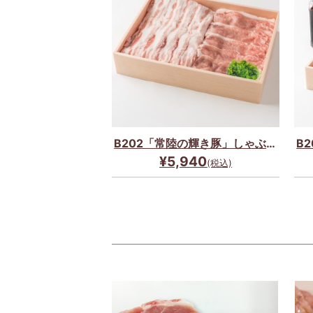
B202「常陸の輝き豚」しゃぶし
B
ゃぶセット☆(２種×400g)
¥5,940
(税込)