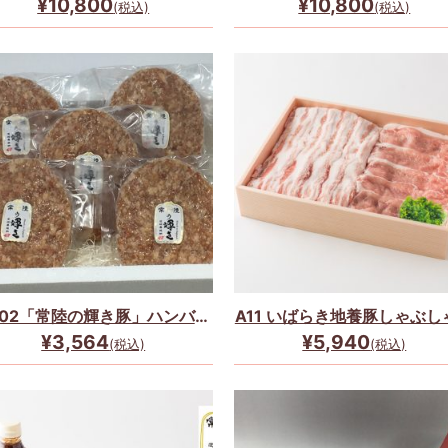
¥10,800
¥10,800
(税込)
(税込)
602「常陸の輝き豚」ハンバー
A11 いばらき地養豚しゃぶし
グ5個セット
セット
¥3,564
¥5,940
(税込)
(税込)