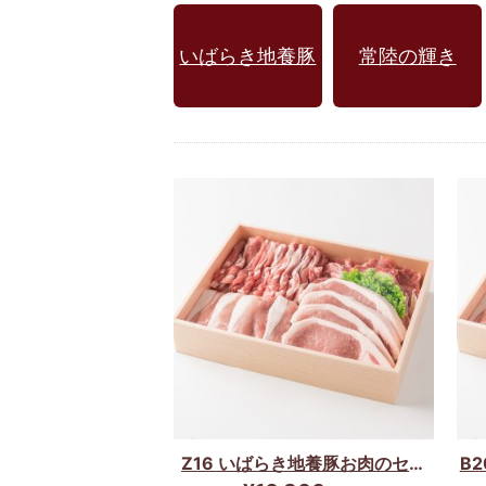
いばらき地養豚
常陸の輝き
Z16 いばらき地養豚お肉のセッ
B
ト