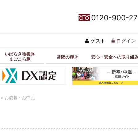
0120-900-27
ゲスト
ログイン
いばらき地養豚
常陸の輝き
安心・安全への取り組
まごころ豚
>
お歳暮・お中元