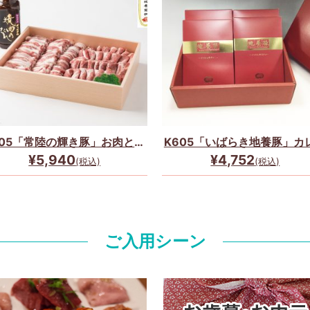
205「常陸の輝き豚」お肉とた
K605「いばらき地養豚」カ
れのセット☆
４個セット☆
¥5,940
¥4,752
(税込)
(税込)
ご入用シーン