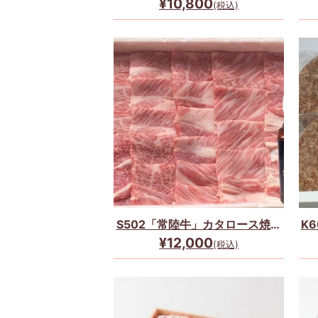
¥10,800
(税込)
S502「常陸牛」カタロース焼肉
K
(600g＋たれ)セット☆
¥12,000
(税込)