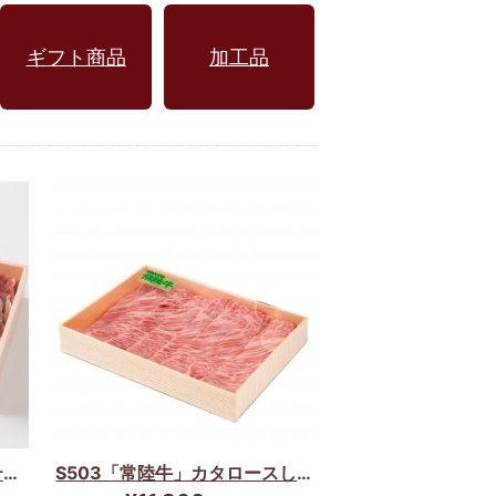
ギフト商品
加工品
ティ
S503「常陸牛」カタロースしゃ
ぶしゃぶセット(600g)☆