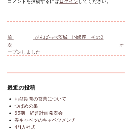
コメントを投稿するには
ログイン
してください。
投稿ナビゲーション
前
前の投稿:
がんばっぺ茨城 IN銀座 その2
次
次の投稿:
オ
ープンしました
最近の投稿
お盆期間の営業について
つばめの巣
56期 経営計画発表会
春キャベツのキャベツメンチ
4/1入社式