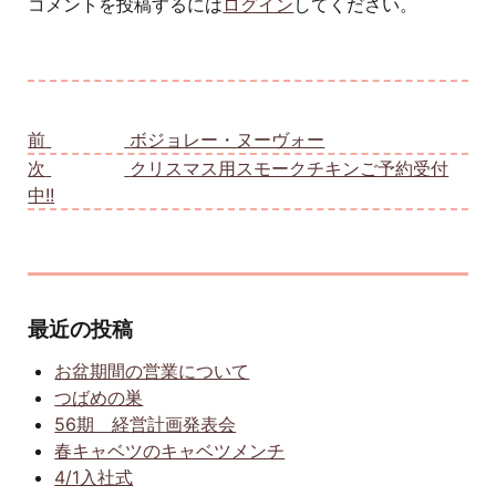
コメントを投稿するには
ログイン
してください。
投稿ナビゲーション
前
前の投稿:
ボジョレー・ヌーヴォー
次
次の投稿:
クリスマス用スモークチキンご予約受付
中!!
最近の投稿
お盆期間の営業について
つばめの巣
56期 経営計画発表会
春キャベツのキャベツメンチ
4/1入社式