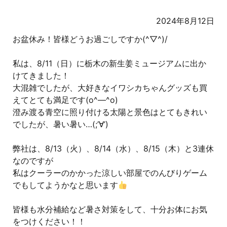
2024年8月12日
お盆休み！皆様どうお過ごしですか(^▽^)/
私は、8/11（日）に栃木の新生姜ミュージアムに出か
けてきました！
大混雑でしたが、大好きなイワシカちゃんグッズも買
えてとても満足です(o^―^o)
澄み渡る青空に照り付ける太陽と景色はとてもきれい
でしたが、暑い暑い…(;’∀’)
弊社は、8/13（火）、8/14（水）、8/15（木）と3連休
なのですが
私はクーラーのかかった涼しい部屋でのんびりゲーム
でもしてようかなと思います
皆様も水分補給など暑さ対策をして、十分お体にお気
をつけください！！