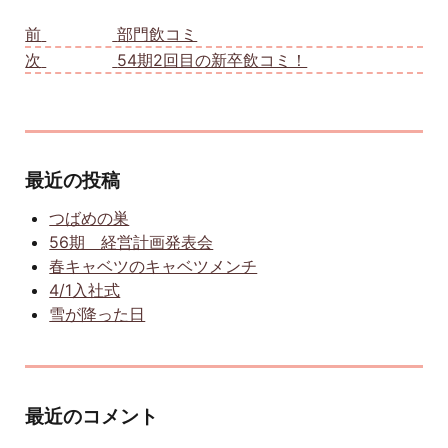
投稿ナビゲーション
前
前の投稿:
部門飲コミ
次
次の投稿:
54期2回目の新卒飲コミ！
最近の投稿
つばめの巣
56期 経営計画発表会
春キャベツのキャベツメンチ
4/1入社式
雪が降った日
最近のコメント