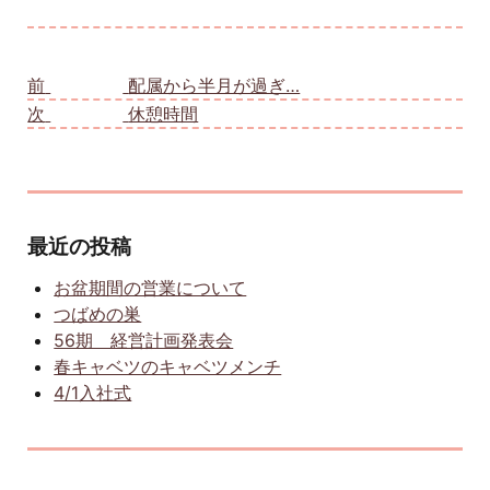
投稿ナビゲーション
前
前の投稿:
配属から半月が過ぎ…
次
次の投稿:
休憩時間
最近の投稿
お盆期間の営業について
つばめの巣
56期 経営計画発表会
春キャベツのキャベツメンチ
4/1入社式