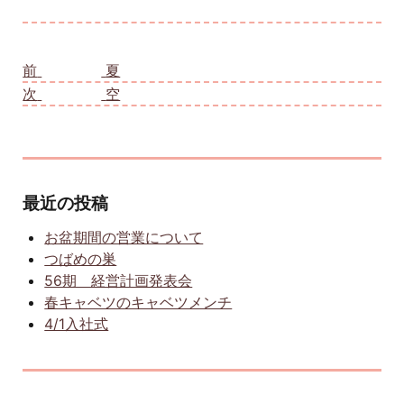
投稿ナビゲーション
前
前の投稿:
夏
次
次の投稿:
空
最近の投稿
お盆期間の営業について
つばめの巣
56期 経営計画発表会
春キャベツのキャベツメンチ
4/1入社式