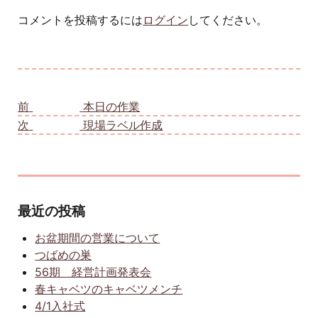
コメントを投稿するには
ログイン
してください。
投稿ナビゲーション
前
前の投稿:
本日の作業
次
次の投稿:
現場ラベル作成
最近の投稿
お盆期間の営業について
つばめの巣
56期 経営計画発表会
春キャベツのキャベツメンチ
4/1入社式