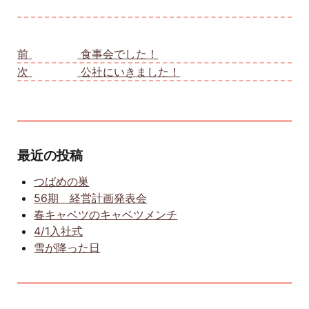
投稿ナビゲーション
前
前の投稿:
食事会でした！
次
次の投稿:
公社にいきました！
最近の投稿
つばめの巣
56期 経営計画発表会
春キャベツのキャベツメンチ
4/1入社式
雪が降った日