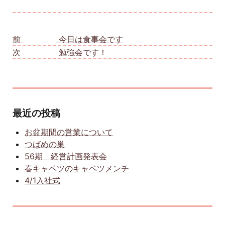
投稿ナビゲーション
前
前の投稿:
今日は食事会です
次
次の投稿:
勉強会です！
最近の投稿
お盆期間の営業について
つばめの巣
56期 経営計画発表会
春キャベツのキャベツメンチ
4/1入社式