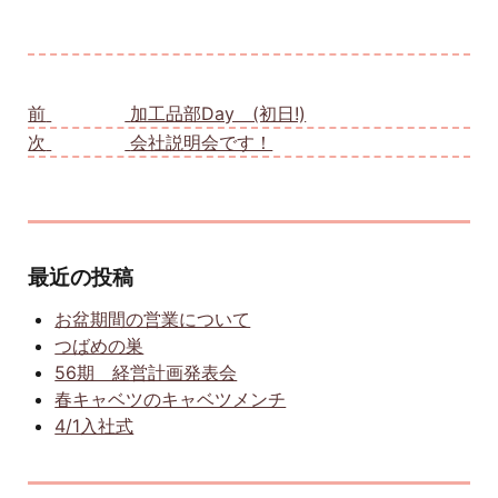
投稿ナビゲーション
前
前の投稿:
加工品部Day (初日!)
次
次の投稿:
会社説明会です！
最近の投稿
お盆期間の営業について
つばめの巣
56期 経営計画発表会
春キャベツのキャベツメンチ
4/1入社式