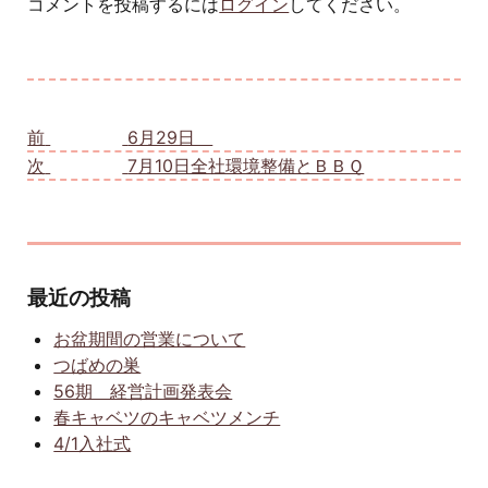
コメントを投稿するには
ログイン
してください。
投稿ナビゲーション
前
前の投稿:
6月29日
次
次の投稿:
7月10日全社環境整備とＢＢＱ
最近の投稿
お盆期間の営業について
つばめの巣
56期 経営計画発表会
春キャベツのキャベツメンチ
4/1入社式