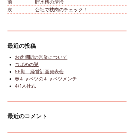
前
前の投稿:
貯水槽の清掃
次
次の投稿:
公社で枝肉のチェック！
最近の投稿
お盆期間の営業について
つばめの巣
56期 経営計画発表会
春キャベツのキャベツメンチ
4/1入社式
最近のコメント