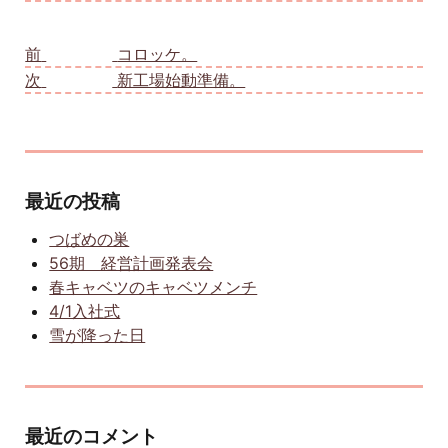
投稿ナビゲーション
前
前の投稿:
コロッケ。
次
次の投稿:
新工場始動準備。
最近の投稿
つばめの巣
56期 経営計画発表会
春キャベツのキャベツメンチ
4/1入社式
雪が降った日
最近のコメント