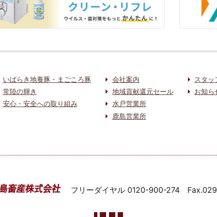
いばらき地養豚・まごころ豚
会社案内
スタッ
常陸の輝き
地域貢献還元セール
お知ら
安心・安全への取り組み
水戸営業所
鹿島営業所
フリーダイヤル
0120-900-274
Fax.02