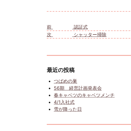
投稿ナビゲーション
前
前の投稿:
認証式
次
次の投稿:
シャッター掃除
最近の投稿
つばめの巣
56期 経営計画発表会
春キャベツのキャベツメンチ
4/1入社式
雪が降った日