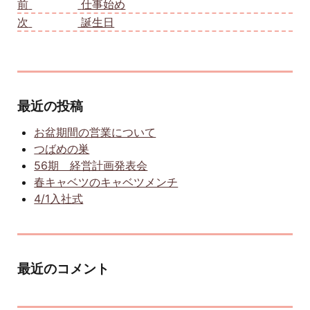
前
前の投稿:
仕事始め
次
次の投稿:
誕生日
最近の投稿
お盆期間の営業について
つばめの巣
56期 経営計画発表会
春キャベツのキャベツメンチ
4/1入社式
最近のコメント