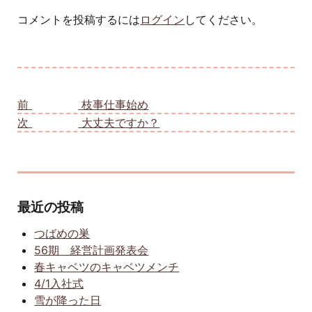
コメントを投稿するには
ログイン
してください。
投稿ナビゲーション
前
前の投稿:
枝事仕事始め
次
次の投稿:
大丈夫ですか？
最近の投稿
つばめの巣
56期 経営計画発表会
春キャベツのキャベツメンチ
4/1入社式
雪が降った日