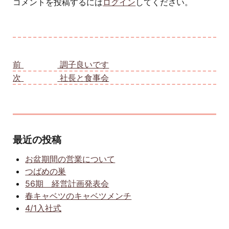
コメントを投稿するには
ログイン
してください。
投稿ナビゲーション
前
前の投稿:
調子良いです
次
次の投稿:
社長と食事会
最近の投稿
お盆期間の営業について
つばめの巣
56期 経営計画発表会
春キャベツのキャベツメンチ
4/1入社式