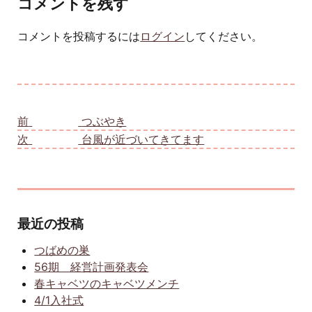
コメントを残す
コメントを投稿するには
ログイン
してください。
投稿ナビゲーション
前
前の投稿:
つぶやき
次
次の投稿:
台風が近づいてきてます
最近の投稿
つばめの巣
56期 経営計画発表会
春キャベツのキャベツメンチ
4/1入社式