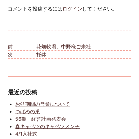
コメントを投稿するには
ログイン
してください。
投稿ナビゲーション
前
前の投稿:
花畑牧場、中野様ご来社
次
次の投稿:
托鉢
最近の投稿
お盆期間の営業について
つばめの巣
56期 経営計画発表会
春キャベツのキャベツメンチ
4/1入社式