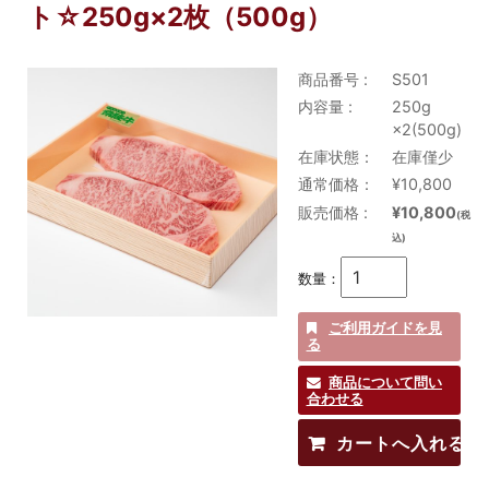
ト☆250g×2枚（500g）
商品番号 :
S501
内容量 :
250g
×2(500g)
在庫状態：
在庫僅少
通常価格：
¥10,800
販売価格 :
¥10,800
(税
込)
数量：
ご利用ガイドを見
る
商品について問い
合わせる