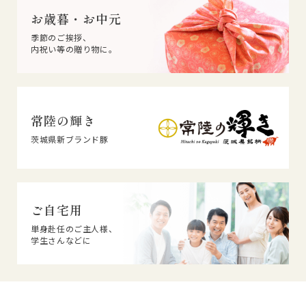
お歳暮・お中元
季節のご挨拶、
内祝い等の贈り物に。
常陸の輝き
茨城県新ブランド豚
ご自宅用
単身赴任のご主人様、
学生さんなどに