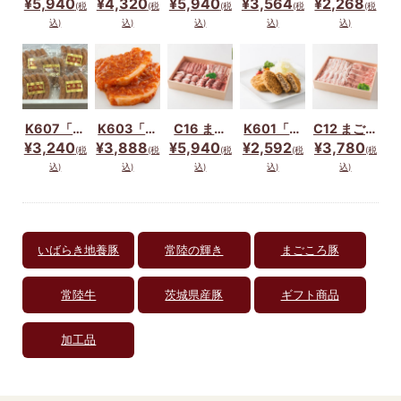
¥5,940
¥4,320
¥5,940
¥3,564
¥2,268
(税
(税
(税
(税
(税
豚」しゃぶ
つセット
エティーセ
豚」ハンバ
コロッケ
込)
込)
込)
込)
込)
しゃぶセッ
(茨城県鉾
ット
ーグ5個セ
10個セッ
ト☆(２種
田市産）
ット
ト
×400g)
K607「い
K603「い
C16 まご
K601「い
C12 まごこ
ばらき地養
ばらき地養
ころ豚お肉
ばらき地養
ろ豚しゃぶ
¥3,240
¥3,888
¥5,940
¥2,592
¥3,780
(税
(税
(税
(税
(税
豚」ウイン
豚」ロース
のセット
豚」メンチ
しゃぶセッ
込)
込)
込)
込)
込)
ナー４種セ
味噌付け6
＆コロッケ
ト（茨城県
ット☆(計
枚セット☆
(各５個ず
鉾田市産）
５Ｐ)
つ)セット
☆
いばらき地養豚
常陸の輝き
まごころ豚
常陸牛
茨城県産豚
ギフト商品
加工品