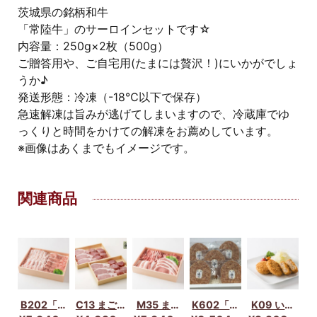
茨城県の銘柄和牛
「常陸牛」のサーロインセットです☆
内容量：250g×2枚（500g）
ご贈答用や、ご自宅用(たまには贅沢！)にいかがでしょ
うか♪
発送形態：冷凍（-18℃以下で保存）
急速解凍は旨みが逃げてしまいますので、冷蔵庫でゆ
っくりと時間をかけての解凍をお薦めしています。
※画像はあくまでもイメージです。
関連商品
B202「常
C13 まごこ
M35 まご
K602「常
K09 いば
陸の輝き
ろ豚とんか
ころ豚バラ
陸の輝き
らき地養豚