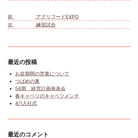
投稿ナビゲーション
前
前の投稿:
アグリフードEXPO
次
次の投稿:
練習試合
最近の投稿
お盆期間の営業について
つばめの巣
56期 経営計画発表会
春キャベツのキャベツメンチ
4/1入社式
最近のコメント