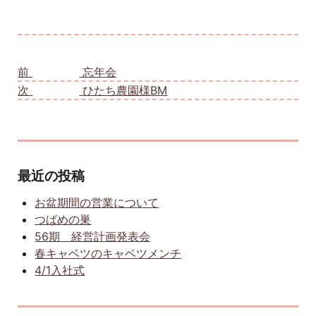
投稿ナビゲーション
前
前の投稿:
忘年会
次
次の投稿:
ひたち農園様BM
最近の投稿
お盆期間の営業について
つばめの巣
56期 経営計画発表会
春キャベツのキャベツメンチ
4/1入社式