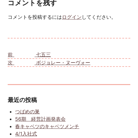
コメントを残す
コメントを投稿するには
ログイン
してください。
投稿ナビゲーション
前
前の投稿:
七五三
次
次の投稿:
ボジョレー・ヌーヴォー
最近の投稿
つばめの巣
56期 経営計画発表会
春キャベツのキャベツメンチ
4/1入社式