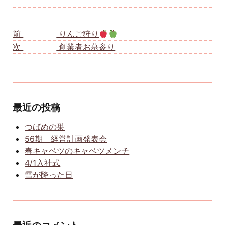
投稿ナビゲーション
前
前の投稿:
りんご狩り
次
次の投稿:
創業者お墓参り
最近の投稿
つばめの巣
56期 経営計画発表会
春キャベツのキャベツメンチ
4/1入社式
雪が降った日