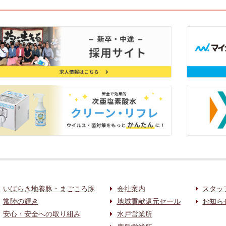
いばらき地養豚・まごころ豚
会社案内
スタッ
常陸の輝き
地域貢献還元セール
お知ら
安心・安全への取り組み
水戸営業所