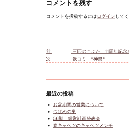
コメントを残す
コメントを投稿するには
ログイン
してく
投稿ナビゲーション
前
前の投稿:
三匹のこぶた 11周年記念感
次
次の投稿:
飲コミ *神楽*
最近の投稿
お盆期間の営業について
つばめの巣
56期 経営計画発表会
春キャベツのキャベツメンチ