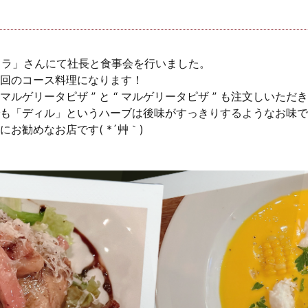
ペコラ」さんにて社長と食事会を行いました。
回のコース料理になります！
ルゲリータピザ ” と “ マルゲリータピザ ” も注文しいただきまし
も「ディル」というハーブは後味がすっきりするようなお味で
お勧めなお店です( *´艸｀)