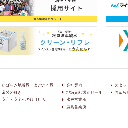
いばらき地養豚・まごころ豚
会社案内
スタッ
常陸の輝き
地域貢献還元セール
お知ら
安心・安全への取り組み
水戸営業所
鹿島営業所