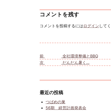
コメントを残す
コメントを投稿するには
ログイン
してく
投稿ナビゲーション
前
前の投稿:
全社環境整備とBBQ
次
次の投稿:
だんだん暑く…
最近の投稿
つばめの巣
56期 経営計画発表会