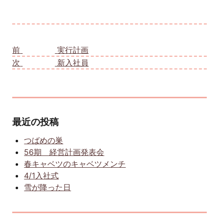
投稿ナビゲーション
前
前の投稿:
実行計画
次
次の投稿:
新入社員
最近の投稿
つばめの巣
56期 経営計画発表会
春キャベツのキャベツメンチ
4/1入社式
雪が降った日