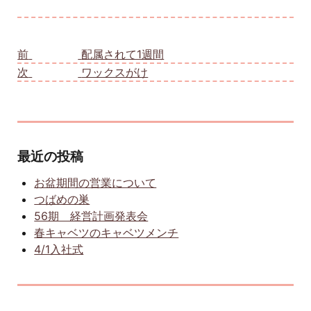
投稿ナビゲーション
前
前の投稿:
配属されて1週間
次
次の投稿:
ワックスがけ
最近の投稿
お盆期間の営業について
つばめの巣
56期 経営計画発表会
春キャベツのキャベツメンチ
4/1入社式