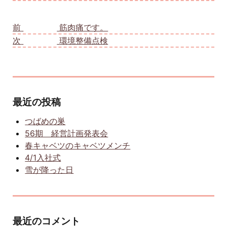
投稿ナビゲーション
前
前の投稿:
筋肉痛です。
次
次の投稿:
環境整備点検
最近の投稿
つばめの巣
56期 経営計画発表会
春キャベツのキャベツメンチ
4/1入社式
雪が降った日
最近のコメント