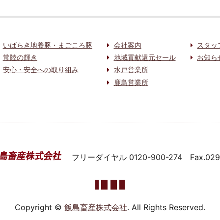
いばらき地養豚・まごころ豚
会社案内
スタッ
常陸の輝き
地域貢献還元セール
お知ら
安心・安全への取り組み
水戸営業所
鹿島営業所
フリーダイヤル
0120-900-274
Fax.02
Copyright ©
飯島畜産株式会社
. All Rights Reserved.