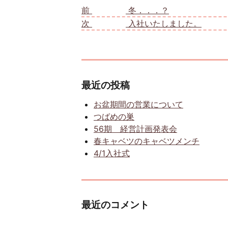
前
前の投稿:
冬．．．？
次
次の投稿:
入社いたしました。
最近の投稿
お盆期間の営業について
つばめの巣
56期 経営計画発表会
春キャベツのキャベツメンチ
4/1入社式
最近のコメント