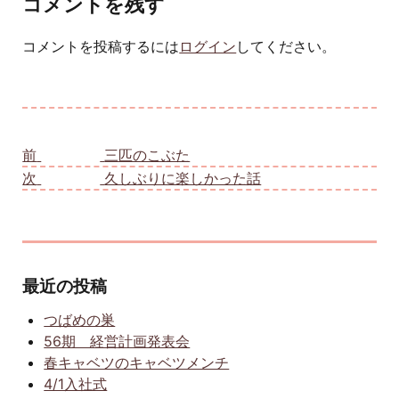
コメントを残す
コメントを投稿するには
ログイン
してください。
投稿ナビゲーション
前
前の投稿:
三匹のこぶた
次
次の投稿:
久しぶりに楽しかった話
最近の投稿
つばめの巣
56期 経営計画発表会
春キャベツのキャベツメンチ
4/1入社式