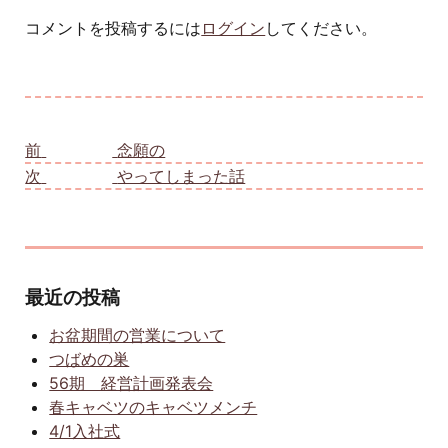
コメントを投稿するには
ログイン
してください。
投稿ナビゲーション
前
前の投稿:
念願の
次
次の投稿:
やってしまった話
最近の投稿
お盆期間の営業について
つばめの巣
56期 経営計画発表会
春キャベツのキャベツメンチ
4/1入社式