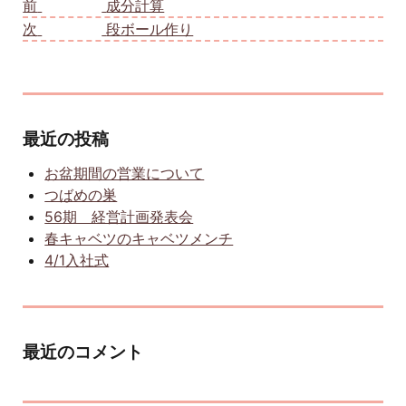
前
前の投稿:
成分計算
次
次の投稿:
段ボール作り
最近の投稿
お盆期間の営業について
つばめの巣
56期 経営計画発表会
春キャベツのキャベツメンチ
4/1入社式
最近のコメント