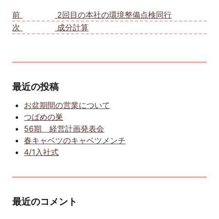
投稿ナビゲーション
前
前の投稿:
2回目の本社の環境整備点検同行
次
次の投稿:
成分計算
最近の投稿
お盆期間の営業について
つばめの巣
56期 経営計画発表会
春キャベツのキャベツメンチ
4/1入社式
最近のコメント