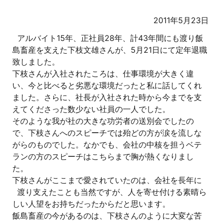
2011年5月23日
アルバイト15年、正社員28年、計43年間にも渡り飯
島畜産を支えた下枝文雄さんが、5月21日にて定年退職
致しました。
下枝さんが入社されたころは、仕事環境が大きく違
い、今と比べると劣悪な環境だったと私に話してくれ
ました。さらに、社長が入社された時から今までを支
えてくださった数少ない社員の一人でした。
そのような我が社の大きな功労者の送別会でしたの
で、下枝さんへのスピーチでは殆どの方が涙を流しな
がらのものでした。なかでも、会社の中核を担うベテ
ランの方のスピーチはこちらまで胸が熱くなりまし
た。
下枝さんがここまで愛されていたのは、会社を長年に
渡り支えたことも当然ですが、人を寄せ
付ける素晴ら
しい人望をお持ちだったからだと思います。
飯島畜産の今があるのは、下枝さんのように大変な苦