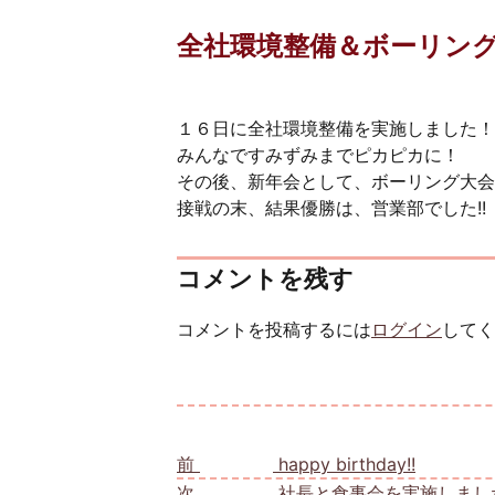
全社環境整備＆ボーリン
１６日に全社環境整備を実施しました！
みんなですみずみまでピカピカに！
その後、新年会として、ボーリング大会
接戦の末、結果優勝は、営業部でした!!
コメントを残す
コメントを投稿するには
ログイン
してく
投稿ナビゲーション
前
前の投稿:
happy birthday!!
次
次の投稿:
社長と食事会を実施しまし