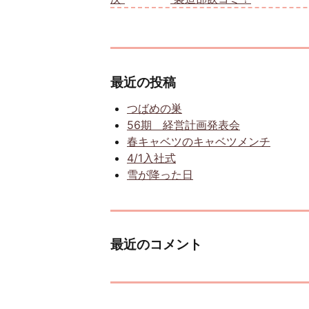
最近の投稿
つばめの巣
56期 経営計画発表会
春キャベツのキャベツメンチ
4/1入社式
雪が降った日
最近のコメント