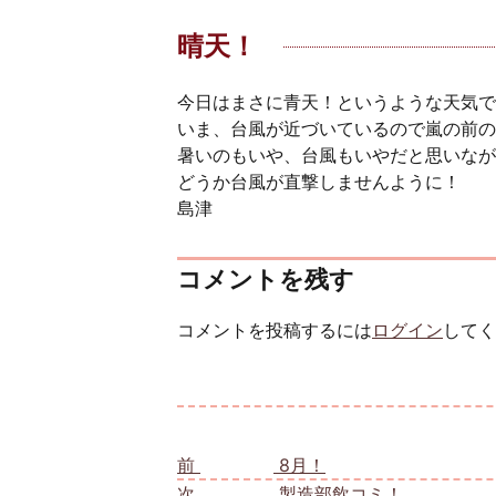
晴天！
今日はまさに青天！というような天気で
いま、台風が近づいているので嵐の前の
暑いのもいや、台風もいやだと思いなが
どうか台風が直撃しませんように！
島津
コメントを残す
コメントを投稿するには
ログイン
してく
投稿ナビゲーション
前
前の投稿:
8月！
次
次の投稿:
製造部飲コミ！